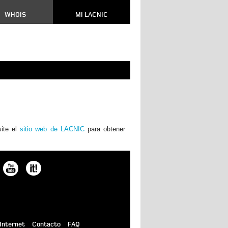
WHOIS
MI LACNIC
site el
sitio web de LACNIC
para obtener
Internet
Contacto
FAQ