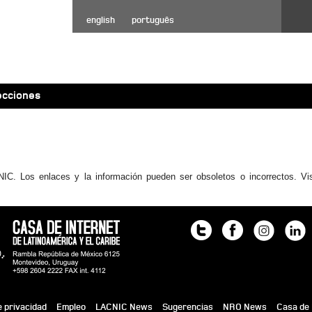
english
português
ecciones
IC. Los enlaces y la información pueden ser obsoletos o incorrectos. Vi
e privacidad
Empleo
LACNIC News
Sugerencias
NRO News
Casa de 